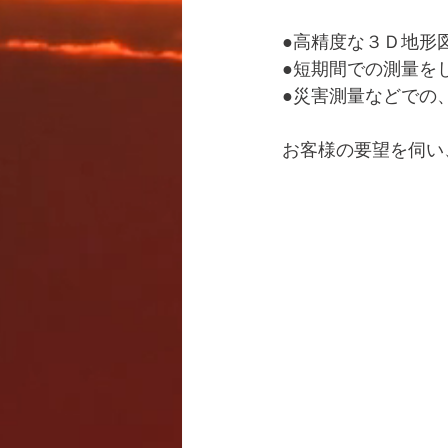
●高精度な３Ｄ地形
●短期間での測量を
●災害測量などでの
お客様の要望を伺い