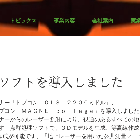
トピックス
事業内容
会社案内
実
ソフトを導入しました
ナー「トプコン　ＧＬＳ－２２００ミドル」、
プコン　ＭＡＧＮＥＴｃｏｌｌａｇｅ」を導入しました
ナーからのレーザー照射により、視通のあるすべての地
す。点群処理ソフトで、３Ｄモデルを生成、等高線作成
断作成が可能です。「地上レーザーを用いた公共測量マニ