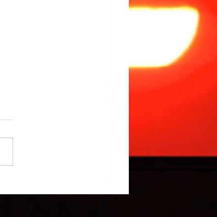
に関するご案内
たび「株式会社ピー・ディ・
」と協力会社である「株式会
ュートップ」は 存続会社を
会社ピー・ディ・シーとし合
ることとなりました 令和７
月1日より株式会社PDCとし
段と強固な経営体制を整え
のご期待にお応えすべく全力