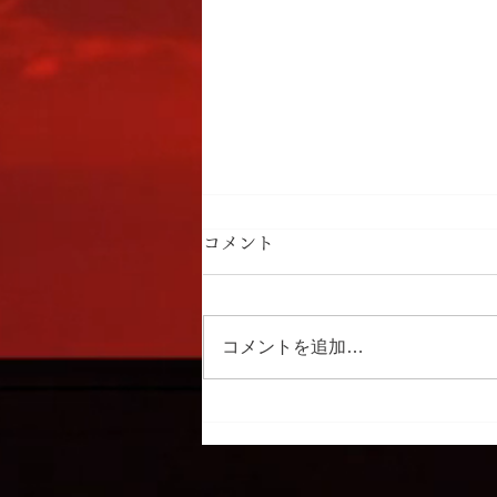
情報セキュリティ基本方針
コメント
株式会社ＰＤＣ（以下、当社）
は、事業活動において取り扱う情
報資産を事故・災害・犯罪などの
コメントを追加…
脅威から守り、お客様ならびに社
会の信頼に応えるべく、以下の方
針に基づき情報セキュリティに取
り組みます。 1.適用範囲 本方針
は、当社が保有または管理するす