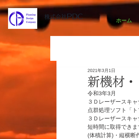
PDC
株式会社
ホーム
2021年3月1日
新機材・
令和3年3月
３Ｄレーザースキャ
点群処理ソフト「ト
３Ｄレーザースキャ
短時間に取得できま
(体積計算)・縦横