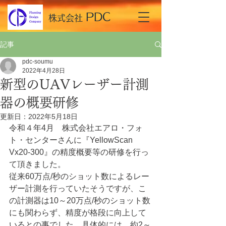
​PDC
​株式会社
記事
pdc-soumu
2022年4月28日
新型のUAVレーザー計測
器の概要研修
更新日：
2022年5月18日
令和４年4月　株式会社エアロ・フォ
ト・センターさんに『YellowScan　
Vx20-300』の精度概要等の研修を行っ
て頂きました。
従来60万点/秒のショット数によるレー
ザー計測を行っていたそうですが、こ
の計測器は10～20万点/秒のショット数
にも関わらず、精度が格段に向上して
いるとの事でした。具体的には、約2～